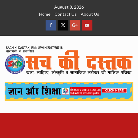
Skip
August 8, 2026
to
Home
Contact Us
About Us
content
facebook
Twitter
Google
YouTube
Plus