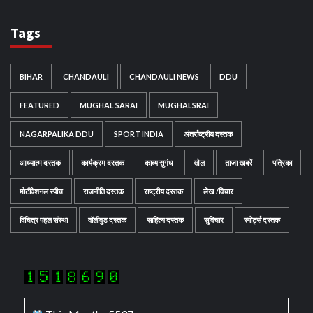
Tags
BIHAR
CHANDAULI
CHANDAULI NEWS
DDU
FEATURED
MUGHAL SARAI
MUGHALSRAI
NAGARPALIKA DDU
SPORT INDIA
अंतर्राष्ट्रीय दस्तक
आध्यात्म दस्तक
कार्यक्रम दस्तक
काव्य सुगंध
खेल
ताजा खबरें
पत्रिका
मोटीवेशनल स्पीच
राजनीति दस्तक
राष्ट्रीय दस्तक
लेख /विचार
विचित्र पहल संस्था
वॉलीवुड दस्तक
साहित्य दस्तक
सुविचार
स्पोर्ट्स दस्तक