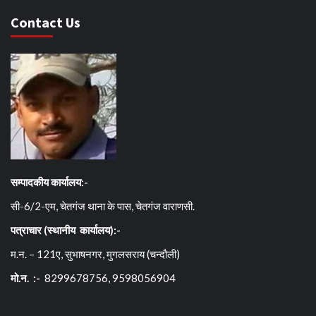
Contact Us
सम्पादकीय कार्यालय:-
सी-6/2-एम, चेतगंज थाना के पास, चेतगंज वाराणसी.
पत्राचार (स्थानीय कार्यालय):-
म.न. – 121ए, सुभाषनगर, मुगलसराय (चन्दौली)
मो.न. :-
8299678756, 9598056904