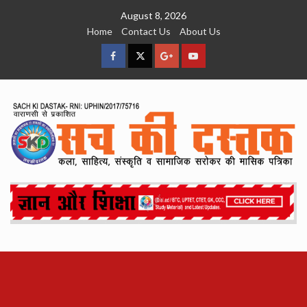
Skip
August 8, 2026
to
Home
Contact Us
About Us
content
facebook
Twitter
Google
YouTube
Plus