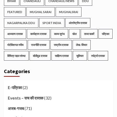
BIHAR
CHANDAULI
CHANDAULI NEWS
DDU
FEATURED
MUGHAL SARAI
MUGHALSRAI
NAGARPALIKA DDU
SPORT INDIA
अंतर्राष्ट्रीय दस्तक
आध्यात्म दस्तक
कार्यक्रम दस्तक
काव्य सुगंध
खेल
ताजा खबरें
पत्रिका
मोटीवेशनल स्पीच
राजनीति दस्तक
राष्ट्रीय दस्तक
लेख /विचार
विचित्र पहल संस्था
वॉलीवुड दस्तक
साहित्य दस्तक
सुविचार
स्पोर्ट्स दस्तक
Categories
(2)
E-पत्रिका
(32)
Events – सच की दस्तक
(71)
अजब-गजब