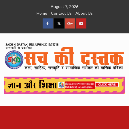
Skip
August 7, 2026
to
Home
Contact Us
About Us
content
facebook
Twitter
Google
YouTube
Plus