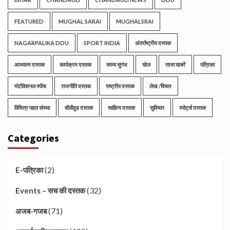
FEATURED
MUGHAL SARAI
MUGHALSRAI
NAGARPALIKA DDU
SPORT INDIA
अंतर्राष्ट्रीय दस्तक
आध्यात्म दस्तक
कार्यक्रम दस्तक
काव्य सुगंध
खेल
ताजा खबरें
पत्रिका
मोटीवेशनल स्पीच
राजनीति दस्तक
राष्ट्रीय दस्तक
लेख /विचार
विचित्र पहल संस्था
वॉलीवुड दस्तक
साहित्य दस्तक
सुविचार
स्पोर्ट्स दस्तक
Categories
(2)
E-पत्रिका
(32)
Events – सच की दस्तक
(71)
अजब-गजब