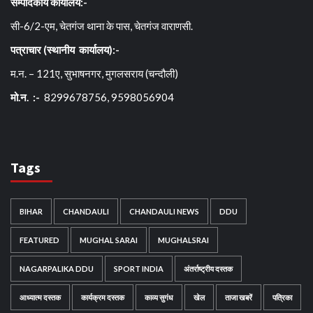
सम्पादकीय कार्यालय:-
सी-6/2-एम, चेतगंज थाना के पास, चेतगंज वाराणसी.
पत्राचार (स्थानीय कार्यालय):-
म.न. – 121ए, सुभाषनगर, मुगलसराय (चन्दौली)
मो.न. :-
8299678756, 9598056904
Tags
BIHAR
CHANDAULI
CHANDAULI NEWS
DDU
FEATURED
MUGHAL SARAI
MUGHALSRAI
NAGARPALIKA DDU
SPORT INDIA
अंतर्राष्ट्रीय दस्तक
आध्यात्म दस्तक
कार्यक्रम दस्तक
काव्य सुगंध
खेल
ताजा खबरें
पत्रिका