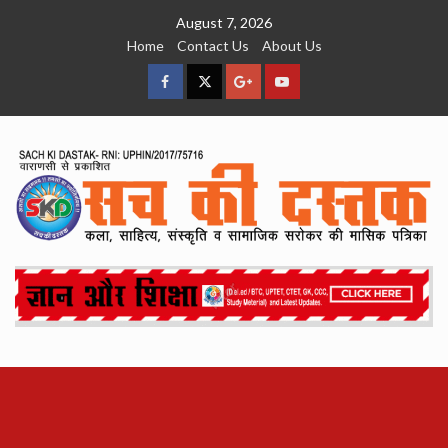
Skip
August 7, 2026
to
Home
Contact Us
About Us
content
facebook
Twitter
Google
YouTube
Plus