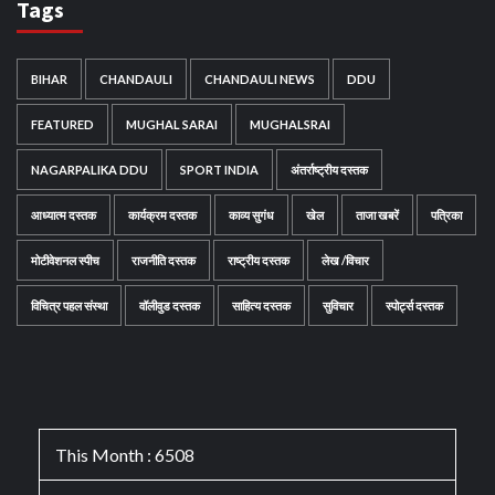
Tags
BIHAR
CHANDAULI
CHANDAULI NEWS
DDU
FEATURED
MUGHAL SARAI
MUGHALSRAI
NAGARPALIKA DDU
SPORT INDIA
अंतर्राष्ट्रीय दस्तक
आध्यात्म दस्तक
कार्यक्रम दस्तक
काव्य सुगंध
खेल
ताजा खबरें
पत्रिका
मोटीवेशनल स्पीच
राजनीति दस्तक
राष्ट्रीय दस्तक
लेख /विचार
विचित्र पहल संस्था
वॉलीवुड दस्तक
साहित्य दस्तक
सुविचार
स्पोर्ट्स दस्तक
This Month : 6508