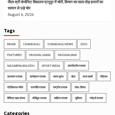
पीएम श्री कंपोजिट विद्यालय प्रभुपुर में चोरी, किचन का ताला तोड़ हजारों का
सामान ले उड़े चोर
August 6, 2026
Tags
BIHAR
CHANDAULI
CHANDAULI NEWS
DDU
FEATURED
MUGHAL SARAI
MUGHALSRAI
NAGARPALIKA DDU
SPORT INDIA
अंतर्राष्ट्रीय दस्तक
आध्यात्म दस्तक
कार्यक्रम दस्तक
काव्य सुगंध
खेल
ताजा खबरें
पत्रिका
मोटीवेशनल स्पीच
राजनीति दस्तक
राष्ट्रीय दस्तक
लेख /विचार
विचित्र पहल संस्था
वॉलीवुड दस्तक
साहित्य दस्तक
सुविचार
स्पोर्ट्स दस्तक
Categories