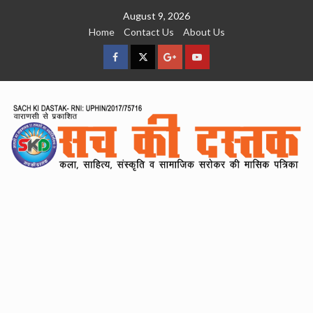
Skip
August 9, 2026
to
Home
Contact Us
About Us
content
facebook
Twitter
Google
YouTube
Plus