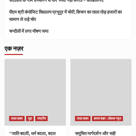
सदाशिव के नाम उच्चारण से पाप स्पर्श नहीं करता – अखिलानंद
पीएम श्री कंपोजिट विद्यालय प्रभुपुर में चोरी, किचन का ताला तोड़ हजारों का
सामान ले उड़े चोर
चन्दौली में लगा भीषण जमा
एक नज़र
ताज़ा खबर
मुद्दा
राष्ट्रीय
ताज़ा खबर
हमारा शहर : लोकल न्यूज
“जाति बदली, धर्म बदला, बदल
समुचित मार्गदर्शन और सही