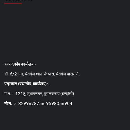
सम्पादकीय कार्यालय:-
सी-6/2-एम, चेतगंज थाना के पास, चेतगंज वाराणसी.
पत्राचार (स्थानीय कार्यालय):-
म.न. – 121ए, सुभाषनगर, मुगलसराय (चन्दौली)
मो.न. :-
8299678756, 9598056904