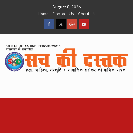
Skip
August 8, 2026
to
Home
Contact Us
About Us
content
facebook
Twitter
Google
YouTube
Plus