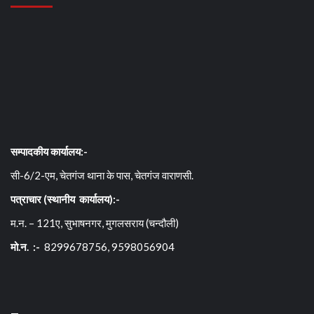
सम्पादकीय कार्यालय:-
सी-6/2-एम, चेतगंज थाना के पास, चेतगंज वाराणसी.
पत्राचार (स्थानीय कार्यालय):-
म.न. – 121ए, सुभाषनगर, मुगलसराय (चन्दौली)
मो.न. :-
8299678756, 9598056904