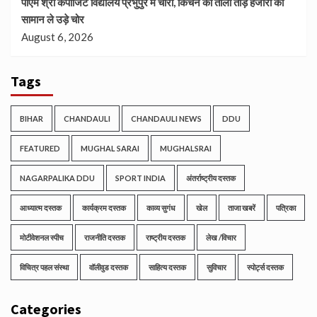
पीएम श्री कंपोजिट विद्यालय प्रभुपुर में चोरी, किचन का ताला तोड़ हजारों का
सामान ले उड़े चोर
August 6, 2026
Tags
BIHAR
CHANDAULI
CHANDAULI NEWS
DDU
FEATURED
MUGHAL SARAI
MUGHALSRAI
NAGARPALIKA DDU
SPORT INDIA
अंतर्राष्ट्रीय दस्तक
आध्यात्म दस्तक
कार्यक्रम दस्तक
काव्य सुगंध
खेल
ताजा खबरें
पत्रिका
मोटीवेशनल स्पीच
राजनीति दस्तक
राष्ट्रीय दस्तक
लेख /विचार
विचित्र पहल संस्था
वॉलीवुड दस्तक
साहित्य दस्तक
सुविचार
स्पोर्ट्स दस्तक
Categories