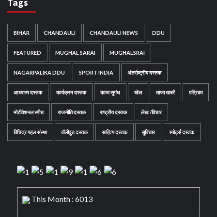
Tags
BIHAR
CHANDAULI
CHANDAULI NEWS
DDU
FEATURED
MUGHAL SARAI
MUGHALSRAI
NAGARPALIKA DDU
SPORT INDIA
अंतर्राष्ट्रीय दस्तक
आध्यात्म दस्तक
कार्यक्रम दस्तक
काव्य सुगंध
खेल
ताजा खबरें
पत्रिका
मोटीवेशनल स्पीच
राजनीति दस्तक
राष्ट्रीय दस्तक
लेख /विचार
विचित्र पहल संस्था
वॉलीवुड दस्तक
साहित्य दस्तक
सुविचार
स्पोर्ट्स दस्तक
This Month : 6013