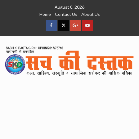
Skip
August 8, 2026
to
Home
Contact Us
About Us
content
facebook
Twitter
Google
YouTube
Plus