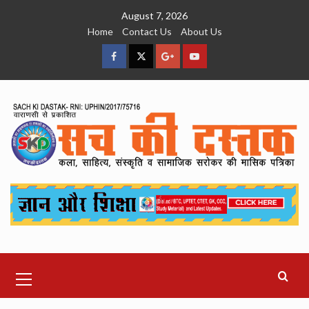
Skip
August 7, 2026
to
Home
Contact Us
About Us
content
facebook
Twitter
Google
YouTube
Plus
Primary
Menu