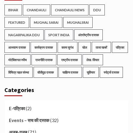
BIHAR
CHANDAULI
CHANDAULI NEWS
DDU
FEATURED
MUGHAL SARAI
MUGHALSRAI
NAGARPALIKA DDU
SPORT INDIA
अंतर्राष्ट्रीय दस्तक
आध्यात्म दस्तक
कार्यक्रम दस्तक
काव्य सुगंध
खेल
ताजा खबरें
पत्रिका
मोटीवेशनल स्पीच
राजनीति दस्तक
राष्ट्रीय दस्तक
लेख /विचार
विचित्र पहल संस्था
वॉलीवुड दस्तक
साहित्य दस्तक
सुविचार
स्पोर्ट्स दस्तक
Categories
(2)
E-पत्रिका
(32)
Events – सच की दस्तक
(71)
अजब-गजब