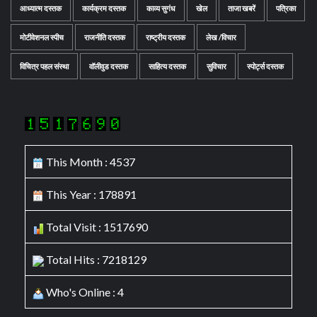
आध्यात्म दस्तक
कार्यक्रम दस्तक
काव्य सुगंध
खेल
ताजा खबरें
पत्रिका
मोटीवेशनल स्पीच
राजनीति दस्तक
राष्ट्रीय दस्तक
लेख /विचार
विचित्र पहल संस्था
वॉलीवुड दस्तक
साहित्य दस्तक
सुविचार
स्पोर्ट्स दस्तक
This Month : 4537
This Year : 178891
Total Visit : 1517690
Total Hits : 7218129
Who's Online : 4