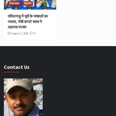
ताज़ा खबर
राष्ट्रीय
तमिलनाडु में यूपी के जांबाज़ों का
जलवा, जेबी कराटे क्लब ने
लहराया परचम
August 1, 2026
0
Contact Us