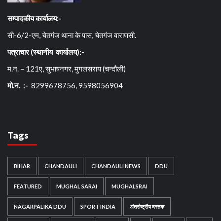
सम्पादकीय कार्यालय:-
सी-6/2-एम, चेतगंज थाना के पास, चेतगंज वाराणसी.
पत्राचार (स्थानीय कार्यालय):-
म.न. – 121ए, सुभाषनगर, मुगलसराय (चन्दौली)
मो.न. :-
8299678756, 9598056904
Tags
BIHAR
CHANDAULI
CHANDAULI NEWS
DDU
FEATURED
MUGHAL SARAI
MUGHALSRAI
NAGARPALIKA DDU
SPORT INDIA
अंतर्राष्ट्रीय दस्तक