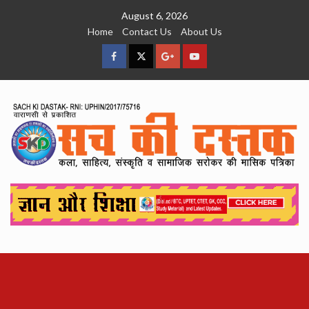
Skip
August 6, 2026
to
Home
Contact Us
About Us
content
facebook
Twitter
Google
YouTube
Plus