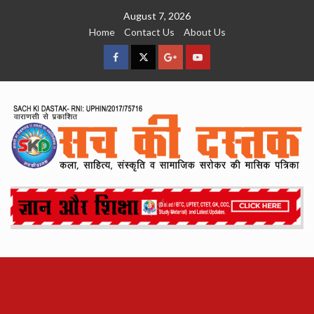
Skip
August 7, 2026
to
Home
Contact Us
About Us
content
facebook
Twitter
Google
YouTube
Plus