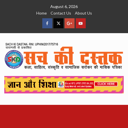
Skip
August 6, 2026
to
Home
Contact Us
About Us
content
facebook
Twitter
Google
YouTube
Plus