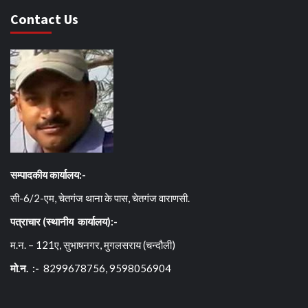
Contact Us
सम्पादकीय कार्यालय:-
सी-6/2-एम, चेतगंज थाना के पास, चेतगंज वाराणसी.
पत्राचार (स्थानीय कार्यालय):-
म.न. – 121ए, सुभाषनगर, मुगलसराय (चन्दौली)
मो.न. :-
8299678756, 9598056904