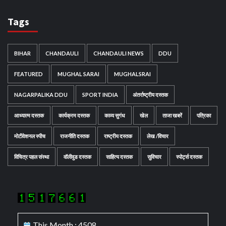
Tags
BIHAR
CHANDAULI
CHANDAULI NEWS
DDU
FEATURED
MUGHAL SARAI
MUGHALSRAI
NAGARPALIKA DDU
SPORT INDIA
अंतर्राष्ट्रीय दस्तक
आध्यात्म दस्तक
कार्यक्रम दस्तक
काव्य सुगंध
खेल
ताजा खबरें
पत्रिका
मोटीवेशनल स्पीच
राजनीति दस्तक
राष्ट्रीय दस्तक
लेख /विचार
विचित्र पहल संस्था
वॉलीवुड दस्तक
साहित्य दस्तक
सुविचार
स्पोर्ट्स दस्तक
This Month : 4508