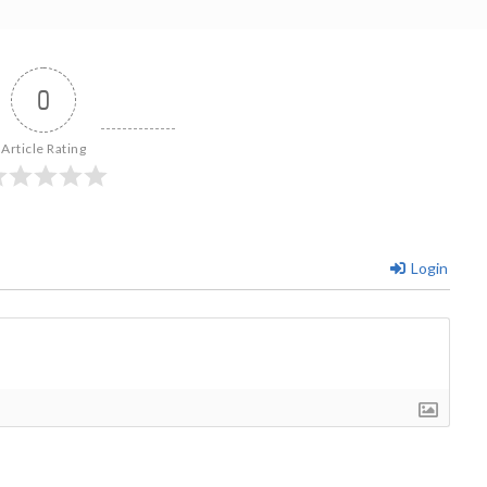
0
Article Rating
Login