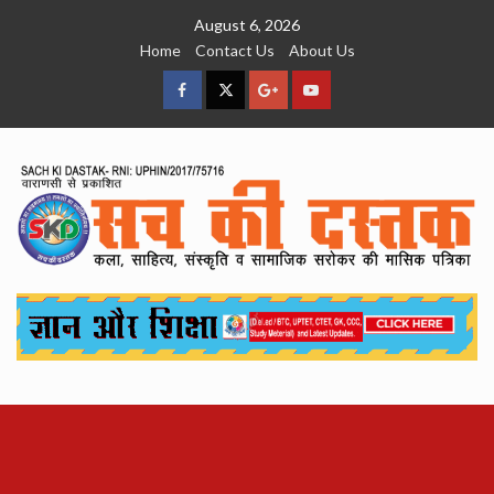
Skip
August 6, 2026
to
Home
Contact Us
About Us
content
facebook
Twitter
Google
YouTube
Plus