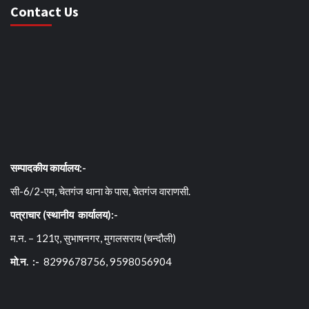
Contact Us
सम्पादकीय कार्यालय:-
सी-6/2-एम, चेतगंज थाना के पास, चेतगंज वाराणसी.
पत्राचार (स्थानीय कार्यालय):-
म.न. – 121ए, सुभाषनगर, मुगलसराय (चन्दौली)
मो.न. :-
8299678756, 9598056904