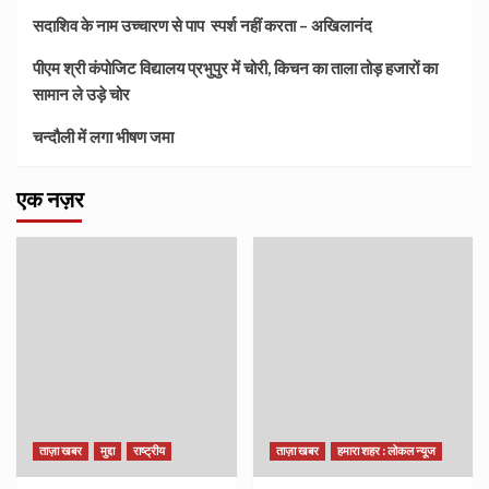
सदाशिव के नाम उच्चारण से पाप स्पर्श नहीं करता – अखिलानंद
पीएम श्री कंपोजिट विद्यालय प्रभुपुर में चोरी, किचन का ताला तोड़ हजारों का
सामान ले उड़े चोर
चन्दौली में लगा भीषण जमा
एक नज़र
ताज़ा खबर
मुद्दा
राष्ट्रीय
ताज़ा खबर
हमारा शहर : लोकल न्यूज