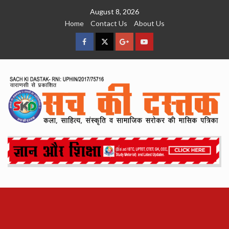
Skip
August 8, 2026
to
Home
Contact Us
About Us
content
facebook
Twitter
Google
YouTube
Plus