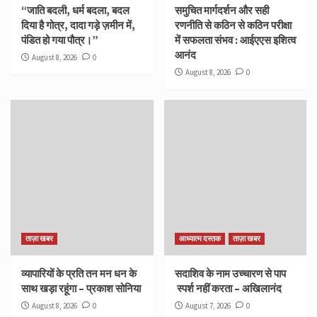
“जाति बदली, धर्म बदला, बदल
समुचित मार्गदर्शन और सही
दिया है गोत्र, दादा गड़े ज़मीन में,
रणनीति से कठिन से कठिन परीक्षा
पंडित हो गया पौत्र।”
में सफलता संभव : आईएएस इशित्व
आनंद
August 8, 2026
0
August 8, 2026
0
ताज़ा खबर
आध्यात्म दस्तक
ताज़ा खबर
व्यापारियों के प्रति तन मन धन के
सदाशिव के नाम उच्चारण से पाप
साथ खड़ा रहूंगा – प्रकाश सोनिया
स्पर्श नहीं करता – अखिलानंद
August 8, 2026
0
August 7, 2026
0