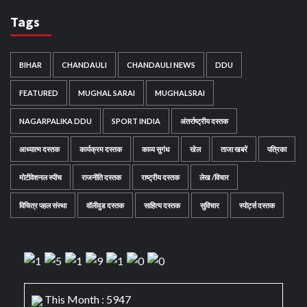
Tags
BIHAR
CHANDAULI
CHANDAULI NEWS
DDU
FEATURED
MUGHAL SARAI
MUGHALSRAI
NAGARPALIKA DDU
SPORT INDIA
अंतर्राष्ट्रीय दस्तक
आध्यात्म दस्तक
कार्यक्रम दस्तक
काव्य सुगंध
खेल
ताजा खबरें
पत्रिका
मोटीवेशनल स्पीच
राजनीति दस्तक
राष्ट्रीय दस्तक
लेख /विचार
विचित्र पहल संस्था
वॉलीवुड दस्तक
साहित्य दस्तक
सुविचार
स्पोर्ट्स दस्तक
This Month : 5947