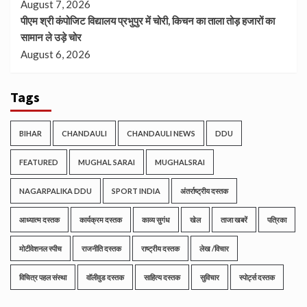
August 7, 2026
पीएम श्री कंपोजिट विद्यालय प्रभुपुर में चोरी, किचन का ताला तोड़ हजारों का
सामान ले उड़े चोर
August 6, 2026
Tags
BIHAR
CHANDAULI
CHANDAULI NEWS
DDU
FEATURED
MUGHAL SARAI
MUGHALSRAI
NAGARPALIKA DDU
SPORT INDIA
अंतर्राष्ट्रीय दस्तक
आध्यात्म दस्तक
कार्यक्रम दस्तक
काव्य सुगंध
खेल
ताजा खबरें
पत्रिका
मोटीवेशनल स्पीच
राजनीति दस्तक
राष्ट्रीय दस्तक
लेख /विचार
विचित्र पहल संस्था
वॉलीवुड दस्तक
साहित्य दस्तक
सुविचार
स्पोर्ट्स दस्तक