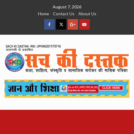
Skip
August 7, 2026
to
Home
Contact Us
About Us
content
facebook
Twitter
Google
YouTube
Plus