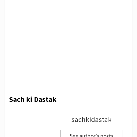
Sach ki Dastak
sachkidastak
See author's posts