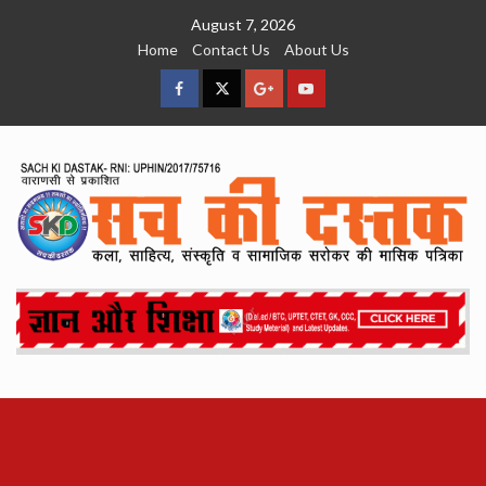
Skip
August 7, 2026
to
Home
Contact Us
About Us
content
facebook
Twitter
Google
YouTube
Plus