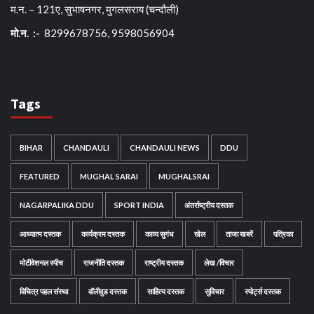
म.न. – 121ए, सुभाषनगर, मुगलसराय (चन्दौली)
मो.न. :-
8299678756, 9598056904
Tags
BIHAR
CHANDAULI
CHANDAULI NEWS
DDU
FEATURED
MUGHAL SARAI
MUGHALSRAI
NAGARPALIKA DDU
SPORT INDIA
अंतर्राष्ट्रीय दस्तक
आध्यात्म दस्तक
कार्यक्रम दस्तक
काव्य सुगंध
खेल
ताजा खबरें
पत्रिका
मोटीवेशनल स्पीच
राजनीति दस्तक
राष्ट्रीय दस्तक
लेख /विचार
विचित्र पहल संस्था
वॉलीवुड दस्तक
साहित्य दस्तक
सुविचार
स्पोर्ट्स दस्तक