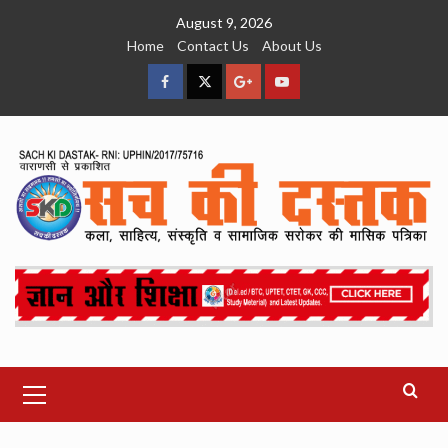
Skip
August 9, 2026
to
Home
Contact Us
About Us
content
facebook
Twitter
Google
YouTube
Plus
Primary
Menu