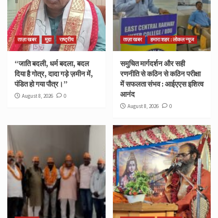
ताज़ा खबर
मुद्दा
राष्ट्रीय
ताज़ा खबर
हमारा शहर : लोकल न्यूज
“जाति बदली, धर्म बदला, बदल
समुचित मार्गदर्शन और सही
दिया है गोत्र, दादा गड़े ज़मीन में,
रणनीति से कठिन से कठिन परीक्षा
पंडित हो गया पौत्र।”
में सफलता संभव : आईएएस इशित्व
आनंद
August 8, 2026
0
August 8, 2026
0