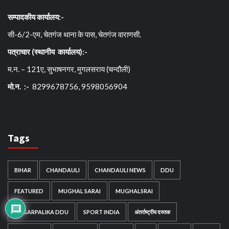
सम्पादकीय कार्यालय:-
सी-6/2-एम, चेतगंज थाना के पास, चेतगंज वाराणसी.
पत्राचार (स्थानीय कार्यालय):-
म.न. – 121ए, सुभाषनगर, मुगलसराय (चन्दौली)
मो.न. :-
8299678756, 9598056904
Tags
BIHAR
CHANDAULI
CHANDAULI NEWS
DDU
FEATURED
MUGHAL SARAI
MUGHALSRAI
NAGARPALIKA DDU
SPORT INDIA
अंतर्राष्ट्रीय दस्तक