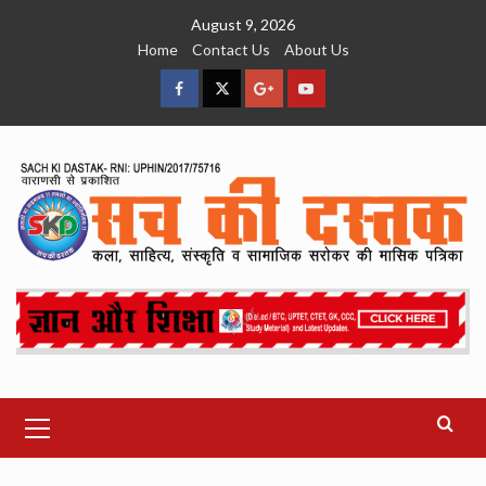
Skip
August 9, 2026
to
Home
Contact Us
About Us
content
facebook
Twitter
Google
YouTube
Plus
Primary
Menu