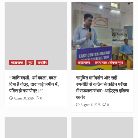
ताज़ा खबर
मुद्दा
राष्ट्रीय
ताज़ा खबर
हमारा शहर : लोकल न्यूज
“जाति बदली, धर्म बदला, बदल
समुचित मार्गदर्शन और सही
दिया है गोत्र, दादा गड़े ज़मीन में,
रणनीति से कठिन से कठिन परीक्षा
पंडित हो गया पौत्र।”
में सफलता संभव : आईएएस इशित्व
आनंद
August 8, 2026
0
August 8, 2026
0