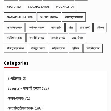
FEATURED
MUGHAL SARAI
MUGHALSRAI
NAGARPALIKA DDU
SPORT INDIA
अंतर्राष्ट्रीय दस्तक
आध्यात्म दस्तक
कार्यक्रम दस्तक
काव्य सुगंध
खेल
ताजा खबरें
पत्रिका
मोटीवेशनल स्पीच
राजनीति दस्तक
राष्ट्रीय दस्तक
लेख /विचार
विचित्र पहल संस्था
वॉलीवुड दस्तक
साहित्य दस्तक
सुविचार
स्पोर्ट्स दस्तक
Categories
(2)
E-पत्रिका
(32)
Events – सच की दस्तक
(71)
अजब-गजब
(188)
अन्तर्राष्ट्रीय दस्तक