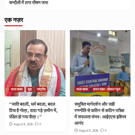
चन्दौली में लगा भीषण जमा
एक नज़र
ताज़ा खबर
मुद्दा
राष्ट्रीय
ताज़ा खबर
हमारा शहर : लोकल न्यूज
“जाति बदली, धर्म बदला, बदल
समुचित मार्गदर्शन और सही
दिया है गोत्र, दादा गड़े ज़मीन में,
रणनीति से कठिन से कठिन परीक्षा
पंडित हो गया पौत्र।”
में सफलता संभव : आईएएस इशित्व
आनंद
August 8, 2026
0
August 8, 2026
0