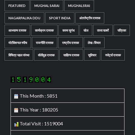
FEATURED
MUGHAL SARAI
MUGHALSRAI
NAGARPALIKA DDU
SPORT INDIA
अंतर्राष्ट्रीय दस्तक
आध्यात्म दस्तक
कार्यक्रम दस्तक
काव्य सुगंध
खेल
ताजा खबरें
पत्रिका
मोटीवेशनल स्पीच
राजनीति दस्तक
राष्ट्रीय दस्तक
लेख /विचार
विचित्र पहल संस्था
वॉलीवुड दस्तक
साहित्य दस्तक
सुविचार
स्पोर्ट्स दस्तक
This Month : 5851
This Year : 180205
Total Visit : 1519004