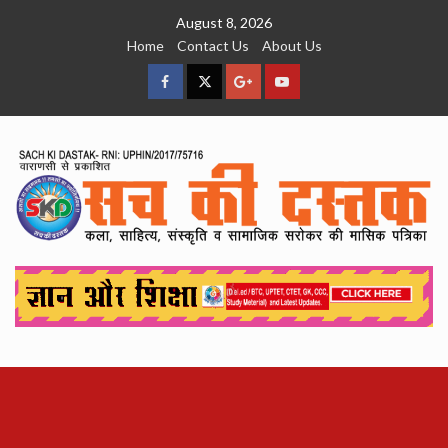
Skip
August 8, 2026
to
Home
Contact Us
About Us
content
facebook
Twitter
Google
YouTube
Plus