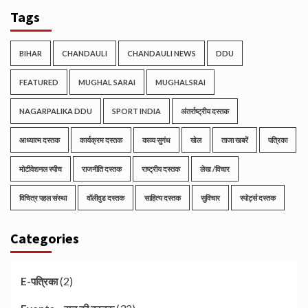
Tags
BIHAR
CHANDAULI
CHANDAULI NEWS
DDU
FEATURED
MUGHAL SARAI
MUGHALSRAI
NAGARPALIKA DDU
SPORT INDIA
अंतर्राष्ट्रीय दस्तक
आध्यात्म दस्तक
कार्यक्रम दस्तक
काव्य सुगंध
खेल
ताजा खबरें
पत्रिका
मोटीवेशनल स्पीच
राजनीति दस्तक
राष्ट्रीय दस्तक
लेख /विचार
विचित्र पहल संस्था
वॉलीवुड दस्तक
साहित्य दस्तक
सुविचार
स्पोर्ट्स दस्तक
Categories
(2)
E-पत्रिका