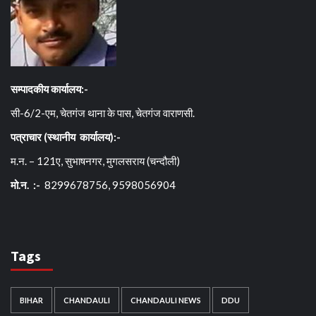
सम्पादकीय कार्यालय:-
सी-6/2-एम, चेतगंज थाना के पास, चेतगंज वाराणसी.
पत्राचार (स्थानीय कार्यालय):-
म.न. – 121ए, सुभाषनगर, मुगलसराय (चन्दौली)
मो.न. :-
8299678756, 9598056904
Tags
BIHAR
CHANDAULI
CHANDAULI NEWS
DDU