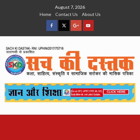
Skip
August 7, 2026
to
Home
Contact Us
About Us
content
facebook
Twitter
Google
YouTube
Plus