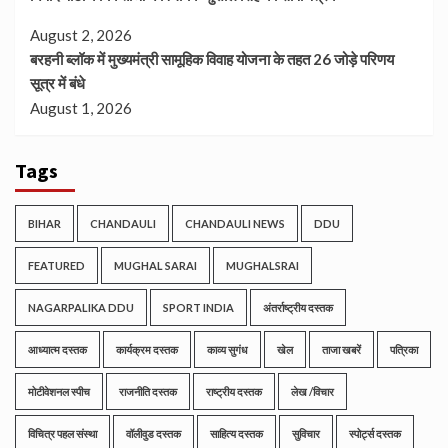
August 2, 2026
बरहनी ब्लॉक में मुख्यमंत्री सामूहिक विवाह योजना के तहत 26 जोड़े परिणय
सूत्र में बंधे
August 1, 2026
Tags
BIHAR
CHANDAULI
CHANDAULI NEWS
DDU
FEATURED
MUGHAL SARAI
MUGHALSRAI
NAGARPALIKA DDU
SPORT INDIA
अंतर्राष्ट्रीय दस्तक
आध्यात्म दस्तक
कार्यक्रम दस्तक
काव्य सुगंध
खेल
ताजा खबरें
पत्रिका
मोटीवेशनल स्पीच
राजनीति दस्तक
राष्ट्रीय दस्तक
लेख /विचार
विचित्र पहल संस्था
वॉलीवुड दस्तक
साहित्य दस्तक
सुविचार
स्पोर्ट्स दस्तक