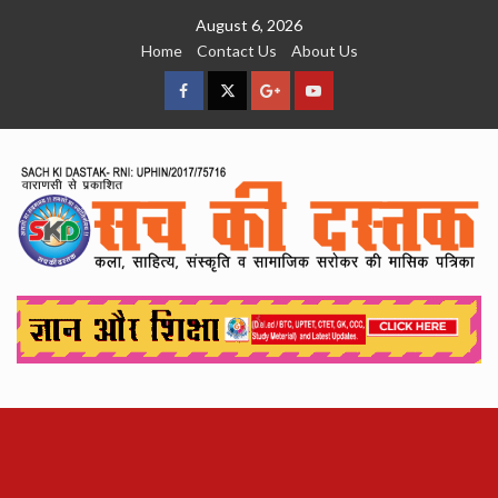
Skip
August 6, 2026
to
Home
Contact Us
About Us
content
facebook
Twitter
Google
YouTube
Plus