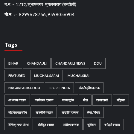
म.न. – 121ए, सुभाषनगर, मुगलसराय (चन्दौली)
मो.न. :-
8299678756, 9598056904
Tags
BIHAR
CHANDAULI
CHANDAULI NEWS
DDU
FEATURED
MUGHAL SARAI
MUGHALSRAI
NAGARPALIKA DDU
SPORT INDIA
अंतर्राष्ट्रीय दस्तक
आध्यात्म दस्तक
कार्यक्रम दस्तक
काव्य सुगंध
खेल
ताजा खबरें
पत्रिका
मोटीवेशनल स्पीच
राजनीति दस्तक
राष्ट्रीय दस्तक
लेख /विचार
विचित्र पहल संस्था
वॉलीवुड दस्तक
साहित्य दस्तक
सुविचार
स्पोर्ट्स दस्तक