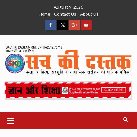
Skip
August 9, 2026
to
Home
Contact Us
About Us
content
facebook
Twitter
Google
YouTube
Plus
Primary
Menu