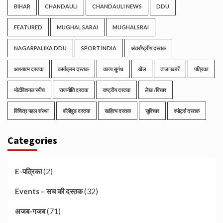
BIHAR
CHANDAULI
CHANDAULI NEWS
DDU
FEATURED
MUGHAL SARAI
MUGHALSRAI
NAGARPALIKA DDU
SPORT INDIA
अंतर्राष्ट्रीय दस्तक
आध्यात्म दस्तक
कार्यक्रम दस्तक
काव्य सुगंध
खेल
ताजा खबरें
पत्रिका
मोटीवेशनल स्पीच
राजनीति दस्तक
राष्ट्रीय दस्तक
लेख /विचार
विचित्र पहल संस्था
वॉलीवुड दस्तक
साहित्य दस्तक
सुविचार
स्पोर्ट्स दस्तक
Categories
(2)
E-पत्रिका
(32)
Events – सच की दस्तक
(71)
अजब-गजब