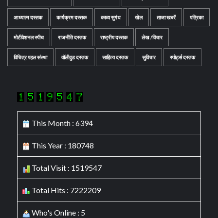
आध्यात्म दस्तक
कार्यक्रम दस्तक
काव्य सुगंध
खेल
ताजा खबरें
पत्रिका
मोटीवेशनल स्पीच
राजनीति दस्तक
राष्ट्रीय दस्तक
लेख /विचार
विचित्र पहल संस्था
वॉलीवुड दस्तक
साहित्य दस्तक
सुविचार
स्पोर्ट्स दस्तक
This Month : 6394
This Year : 180748
Total Visit : 1519547
Total Hits : 7222209
Who's Online : 5