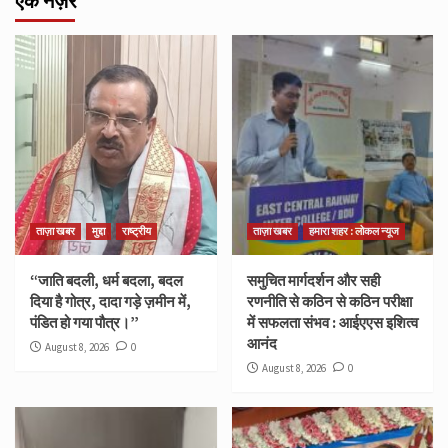
एक नज़र
ताज़ा खबर
मुद्दा
राष्ट्रीय
ताज़ा खबर
हमारा शहर : लोकल न्यूज
“जाति बदली, धर्म बदला, बदल
समुचित मार्गदर्शन और सही
दिया है गोत्र, दादा गड़े ज़मीन में,
रणनीति से कठिन से कठिन परीक्षा
पंडित हो गया पौत्र।”
में सफलता संभव : आईएएस इशित्व
आनंद
August 8, 2026
0
August 8, 2026
0