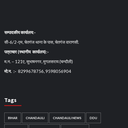
सम्पादकीय कार्यालय:-
सी-6/2-एम, चेतगंज थाना के पास, चेतगंज वाराणसी.
पत्राचार (स्थानीय कार्यालय):-
म.न. – 121ए, सुभाषनगर, मुगलसराय (चन्दौली)
मो.न. :-
8299678756, 9598056904
Tags
BIHAR
CHANDAULI
CHANDAULI NEWS
DDU