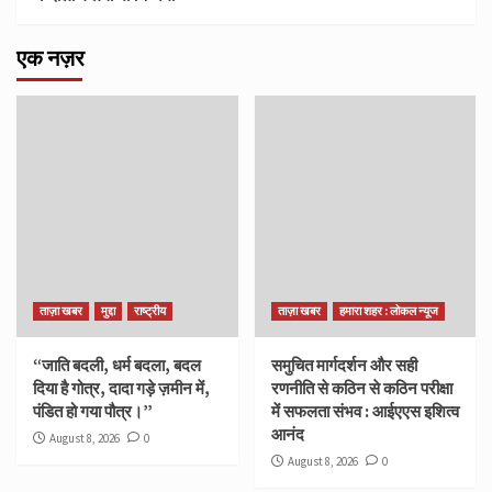
एक नज़र
ताज़ा खबर
मुद्दा
राष्ट्रीय
ताज़ा खबर
हमारा शहर : लोकल न्यूज
“जाति बदली, धर्म बदला, बदल
समुचित मार्गदर्शन और सही
दिया है गोत्र, दादा गड़े ज़मीन में,
रणनीति से कठिन से कठिन परीक्षा
पंडित हो गया पौत्र।”
में सफलता संभव : आईएएस इशित्व
आनंद
August 8, 2026
0
August 8, 2026
0