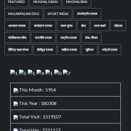
FEATURED
MUGHAL SARAI
MUGHALSRAI
NAGARPALIKA DDU
SPORT INDIA
अंतर्राष्ट्रीय दस्तक
आध्यात्म दस्तक
कार्यक्रम दस्तक
काव्य सुगंध
खेल
ताजा खबरें
पत्रिका
मोटीवेशनल स्पीच
राजनीति दस्तक
राष्ट्रीय दस्तक
लेख /विचार
विचित्र पहल संस्था
वॉलीवुड दस्तक
साहित्य दस्तक
सुविचार
स्पोर्ट्स दस्तक
This Month : 5954
This Year : 180308
Total Visit : 1519107
Total Hits : 7221127