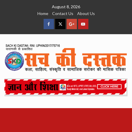
Skip
August 8, 2026
to
Home
Contact Us
About Us
content
facebook
Twitter
Google
YouTube
Plus