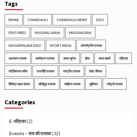
Tags
BIHAR
CHANDAULI
CHANDAULI NEWS
DDU
FEATURED
MUGHAL SARAI
MUGHALSRAI
NAGARPALIKA DDU
SPORT INDIA
अंतर्राष्ट्रीय दस्तक
आध्यात्म दस्तक
कार्यक्रम दस्तक
काव्य सुगंध
खेल
ताजा खबरें
पत्रिका
मोटीवेशनल स्पीच
राजनीति दस्तक
राष्ट्रीय दस्तक
लेख /विचार
विचित्र पहल संस्था
वॉलीवुड दस्तक
साहित्य दस्तक
सुविचार
स्पोर्ट्स दस्तक
Categories
(2)
E-पत्रिका
(32)
Events – सच की दस्तक