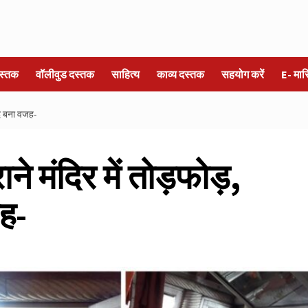
स्तक
वॉलीवुड दस्तक
साहित्य
काव्य दस्तक
सहयोग करें
E- मा
वाद बना वजह-
ाने मंदिर में तोड़फोड़,
जह-