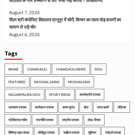
सदाशिव के नाम उच्चारण से पाप स्पर्श नहीं करता – अखिलानंद
August 7, 2026
पीएम श्री कंपोजिट विद्यालय प्रभुपुर में चोरी, किचन का ताला तोड़ हजारों का
सामान ले उड़े चोर
August 6, 2026
Tags
BIHAR
CHANDAULI
CHANDAULI NEWS
DDU
FEATURED
MUGHAL SARAI
MUGHALSRAI
NAGARPALIKA DDU
SPORT INDIA
अंतर्राष्ट्रीय दस्तक
आध्यात्म दस्तक
कार्यक्रम दस्तक
काव्य सुगंध
खेल
ताजा खबरें
पत्रिका
मोटीवेशनल स्पीच
राजनीति दस्तक
राष्ट्रीय दस्तक
लेख /विचार
विचित्र पहल संस्था
वॉलीवुड दस्तक
साहित्य दस्तक
सुविचार
स्पोर्ट्स दस्तक