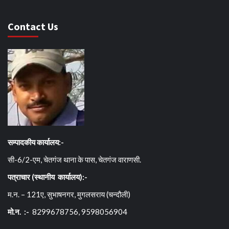
Contact Us
सम्पादकीय कार्यालय:-
सी-6/2-एम, चेतगंज थाना के पास, चेतगंज वाराणसी.
पत्राचार (स्थानीय कार्यालय):-
म.न. – 121ए, सुभाषनगर, मुगलसराय (चन्दौली)
मो.न. :-
8299678756, 9598056904