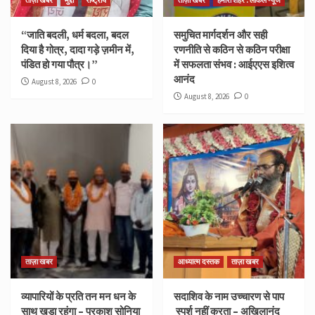
“जाति बदली, धर्म बदला, बदल
समुचित मार्गदर्शन और सही
दिया है गोत्र, दादा गड़े ज़मीन में,
रणनीति से कठिन से कठिन परीक्षा
पंडित हो गया पौत्र।”
में सफलता संभव : आईएएस इशित्व
आनंद
August 8, 2026
0
August 8, 2026
0
ताज़ा खबर
आध्यात्म दस्तक
ताज़ा खबर
व्यापारियों के प्रति तन मन धन के
सदाशिव के नाम उच्चारण से पाप
साथ खड़ा रहूंगा – प्रकाश सोनिया
स्पर्श नहीं करता – अखिलानंद