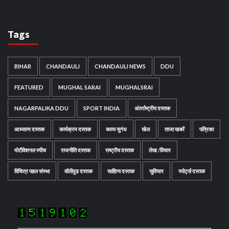
Tags
BIHAR
CHANDAULI
CHANDAULI NEWS
DDU
FEATURED
MUGHAL SARAI
MUGHALSRAI
NAGARPALIKA DDU
SPORT INDIA
अंतर्राष्ट्रीय दस्तक
आध्यात्म दस्तक
कार्यक्रम दस्तक
काव्य सुगंध
खेल
ताजा खबरें
पत्रिका
मोटीवेशनल स्पीच
राजनीति दस्तक
राष्ट्रीय दस्तक
लेख /विचार
विचित्र पहल संस्था
वॉलीवुड दस्तक
साहित्य दस्तक
सुविचार
स्पोर्ट्स दस्तक