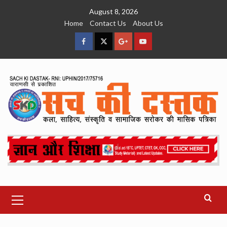
Skip
August 8, 2026
to
Home
Contact Us
About Us
content
facebook
Twitter
Google
YouTube
Plus
Primary
Menu