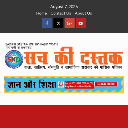
Skip
August 7, 2026
to
Home
Contact Us
About Us
content
facebook
Twitter
Google
YouTube
Plus