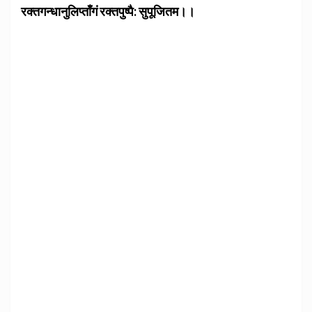
रक्तगन्धानुलिप्ताँगं रक्तपुष्पै: सुपूजितम।।