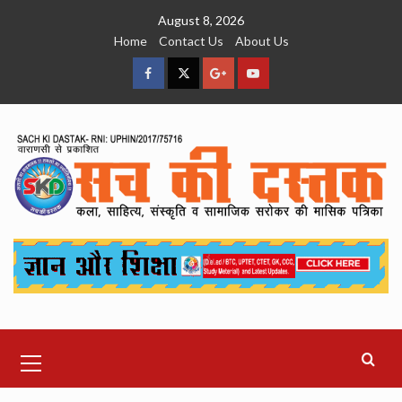
Skip
August 8, 2026
to
Home
Contact Us
About Us
content
facebook
Twitter
Google
YouTube
Plus
Primary
Menu