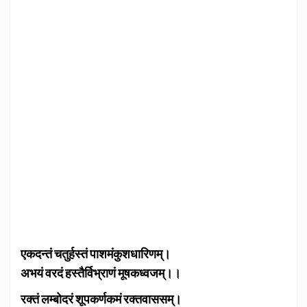
एकदन्तं चतुर्हस्तं पाशमंकुशधारिणम्।
अभयं वरदं हस्तैर्विभ्राणं मूषकध्वजम्।।
रक्तं लम्बोदरं शूपकर्णकमं रक्तवाससम्।