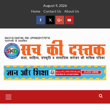
Skip
August 9, 2026
to
Home
Contact Us
About Us
content
facebook
Twitter
Google
YouTube
Plus
Primary
Menu