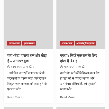
अजब-गजब
हमारा समाज
अजब-गजब
अन्तर्राष्ट्रीय दस्तक
यहां ‘बेटा’ पराया धन और बोझ
प्रथा : सिर्फ़ एक रात के लिए
है – जन्म पर दुख
होता है विवाह
August 24, 2019
0
August 24, 2019
0
आयेदिन घट रहीं बलात्कार जैसी
हमारे देश अनेकों विविधता वाला देश
घटनाओं के कारण जहां एक दिशा में
हैं जहां सौ से ज्यादा भाषायें और
पित्रसत्तात्मक सत्ता को उखाड़ने के
अनगिनत बोलियां हैं.. तो प्रथायें
प्रयास जोर...
अलग और...
Read More
Read More