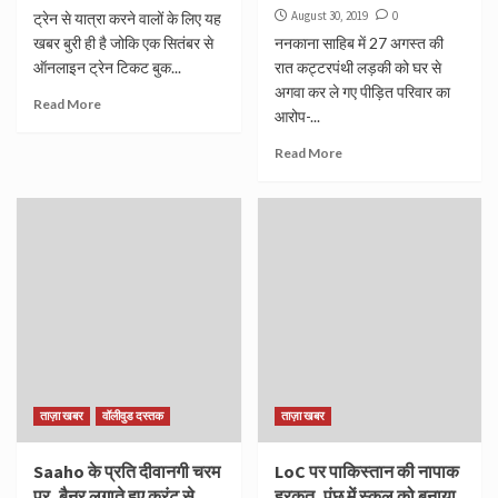
August 30, 2019
0
ट्रेन से यात्रा करने वालों के लिए यह
खबर बुरी ही है जोकि एक सितंबर से
ननकाना साहिब में 27 अगस्त की
ऑनलाइन ट्रेन टिकट बुक...
रात कट्टरपंथी लड़की को घर से
अगवा कर ले गए पीड़ित परिवार का
Read More
आरोप-...
Read More
ताज़ा खबर
वॉलीवुड दस्तक
ताज़ा खबर
Saaho के प्रति दीवानगी चरम
LoC पर पाकिस्तान की नापाक
पर, बैनर लगाते हुए करंट से
हरकत, पुंछ में स्कूल को बनाया