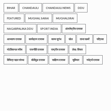
BIHAR
CHANDAULI
CHANDAULI NEWS
DDU
FEATURED
MUGHAL SARAI
MUGHALSRAI
NAGARPALIKA DDU
SPORT INDIA
अंतर्राष्ट्रीय दस्तक
आध्यात्म दस्तक
कार्यक्रम दस्तक
काव्य सुगंध
खेल
ताजा खबरें
पत्रिका
मोटीवेशनल स्पीच
राजनीति दस्तक
राष्ट्रीय दस्तक
लेख /विचार
विचित्र पहल संस्था
वॉलीवुड दस्तक
साहित्य दस्तक
सुविचार
स्पोर्ट्स दस्तक