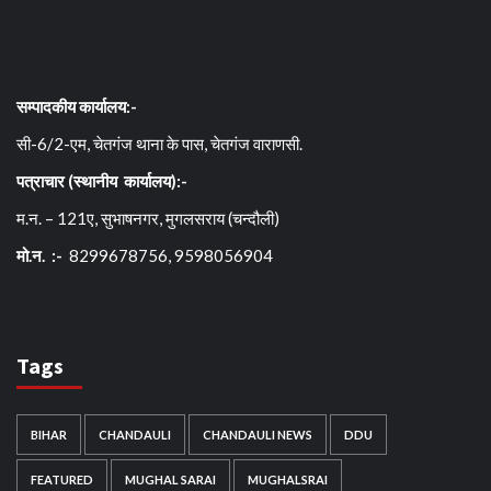
सम्पादकीय कार्यालय:-
सी-6/2-एम, चेतगंज थाना के पास, चेतगंज वाराणसी.
पत्राचार (स्थानीय कार्यालय):-
म.न. – 121ए, सुभाषनगर, मुगलसराय (चन्दौली)
मो.न. :-
8299678756, 9598056904
Tags
BIHAR
CHANDAULI
CHANDAULI NEWS
DDU
FEATURED
MUGHAL SARAI
MUGHALSRAI