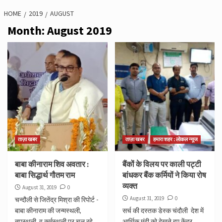
HOME
2019
AUGUST
Month:
August 2019
ताज़ा खबर
ताज़ा खबर
हमारा शहर : लोकल न्यूज
बाबा कीनाराम शिव अवतार :
बैंकों के विलय पर काली पट्टी
बाबा सिद्धार्थ गौतम राम
बांधकर बैंक कर्मियों ने किया रोष
व्यक्त
August 31, 2019
0
August 31, 2019
0
चन्दौली से जितेंद्र मिश्रा की रिपोर्ट -
बाबा कीनाराम की जन्मस्थली,
सर्च की दस्तक डेस्क चंदौली देश में
तपस्थली, व कर्मस्थली पर चल रहे
आर्थिक मंदी को देखते हुए केंद्र