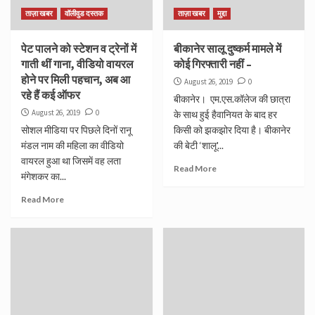
ताज़ा खबर
वॉलीवुड दस्तक
ताज़ा खबर
मुद्दा
पेट पालने को स्टेशन व ट्रेनों में
बीकानेर सालू दुष्कर्म मामले में
गाती थीं गाना, वीडियो वायरल
कोई गिरफ्तारी नहीं –
होने पर मिली पहचान, अब आ
August 26, 2019
0
रहे हैं कई ऑफर
बीकानेर। एम.एस.कॉलेज की छात्रा
August 26, 2019
0
के साथ हुई हैवानियत के बाद हर
सोशल मीडिया पर पिछले दिनों रानू
किसी को झकझोर दिया है। बीकानेर
मंडल नाम की महिला का वीडियो
की बेटी ‘शालू'...
वायरल हुआ था जिसमें वह लता
Read More
मंगेशकर का...
Read More