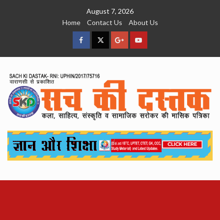
Skip
August 7, 2026
to
Home
Contact Us
About Us
content
facebook
Twitter
Google
YouTube
Plus