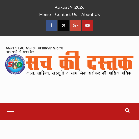
Skip
August 9, 2026
to
Home
Contact Us
About Us
content
facebook
Twitter
Google
YouTube
Plus
Primary
Menu