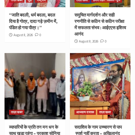
ताज़ा खबर
मुद्दा
राष्ट्रीय
ताज़ा खबर
हमारा शहर : लोकल न्यूज
“जाति बदली, धर्म बदला, बदल
समुचित मार्गदर्शन और सही
दिया है गोत्र, दादा गड़े ज़मीन में,
रणनीति से कठिन से कठिन परीक्षा
पंडित हो गया पौत्र।”
में सफलता संभव : आईएएस इशित्व
आनंद
August 8, 2026
0
August 8, 2026
0
ताज़ा खबर
आध्यात्म दस्तक
ताज़ा खबर
व्यापारियों के प्रति तन मन धन के
सदाशिव के नाम उच्चारण से पाप
साथ खड़ा रहूंगा – प्रकाश सोनिया
स्पर्श नहीं करता – अखिलानंद