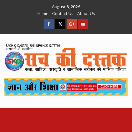
Skip
August 8, 2026
to
Home
Contact Us
About Us
content
facebook
Twitter
Google
YouTube
Plus