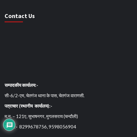
Contact Us
सम्पादकीय कार्यालय:-
सी-6/2-एम, चेतगंज थाना के पास, चेतगंज वाराणसी.
पत्राचार (स्थानीय कार्यालय):-
म.न. – 121ए, सुभाषनगर, मुगलसराय (चन्दौली)
मो.न. :-
8299678756, 9598056904