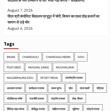
सदाशिव के नाम उच्चारण से पाप स्पर्श नहीं करता – अखिलानंद
August 7, 2026
पीएम श्री कंपोजिट विद्यालय प्रभुपुर में चोरी, किचन का ताला तोड़ हजारों का
सामान ले उड़े चोर
August 6, 2026
Tags
BIHAR
CHANDAULI
CHANDAULI NEWS
DDU
FEATURED
MUGHAL SARAI
MUGHALSRAI
NAGARPALIKA DDU
SPORT INDIA
अंतर्राष्ट्रीय दस्तक
आध्यात्म दस्तक
कार्यक्रम दस्तक
काव्य सुगंध
खेल
ताजा खबरें
पत्रिका
मोटीवेशनल स्पीच
राजनीति दस्तक
राष्ट्रीय दस्तक
लेख /विचार
विचित्र पहल संस्था
वॉलीवुड दस्तक
साहित्य दस्तक
सुविचार
स्पोर्ट्स दस्तक