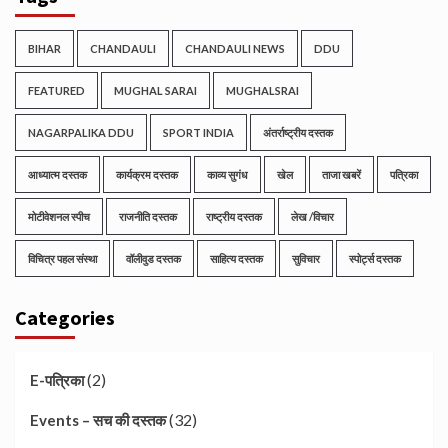
BIHAR
CHANDAULI
CHANDAULI NEWS
DDU
FEATURED
MUGHAL SARAI
MUGHALSRAI
NAGARPALIKA DDU
SPORT INDIA
अंतर्राष्ट्रीय दस्तक
आध्यात्म दस्तक
कार्यक्रम दस्तक
काव्य सुगंध
खेल
ताजा खबरें
पत्रिका
मोटीवेशनल स्पीच
राजनीति दस्तक
राष्ट्रीय दस्तक
लेख /विचार
विचित्र पहल संस्था
वॉलीवुड दस्तक
साहित्य दस्तक
सुविचार
स्पोर्ट्स दस्तक
Categories
(2)
E-पत्रिका
(32)
Events – सच की दस्तक