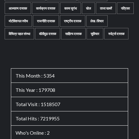
आध्यात्म दस्तक
कार्यक्रम दस्तक
काव्य सुगंध
खेल
ताजा खबरें
पत्रिका
मोटीवेशनल स्पीच
राजनीति दस्तक
राष्ट्रीय दस्तक
लेख /विचार
विचित्र पहल संस्था
वॉलीवुड दस्तक
साहित्य दस्तक
सुविचार
स्पोर्ट्स दस्तक
This Month : 5354
This Year : 179708
Total Visit : 1518507
Total Hits : 7219955
Who's Online : 2