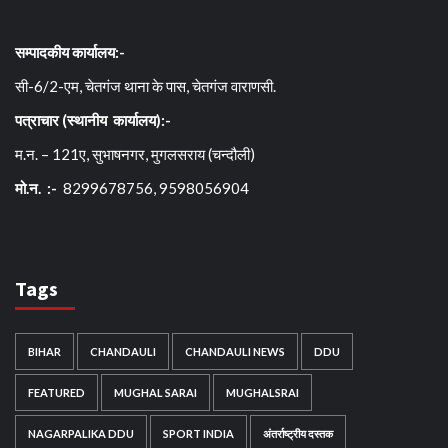
सम्पादकीय कार्यालय:-
सी-6/2-एम, चेतगंज थाना के पास, चेतगंज वाराणसी.
पत्राचार (स्थानीय कार्यालय):-
म.न. – 121ए, सुभाषनगर, मुगलसराय (चन्दौली)
मो.न. :-
8299678756, 9598056904
Tags
BIHAR
CHANDAULI
CHANDAULI NEWS
DDU
FEATURED
MUGHAL SARAI
MUGHALSRAI
NAGARPALIKA DDU
SPORT INDIA
अंतर्राष्ट्रीय दस्तक