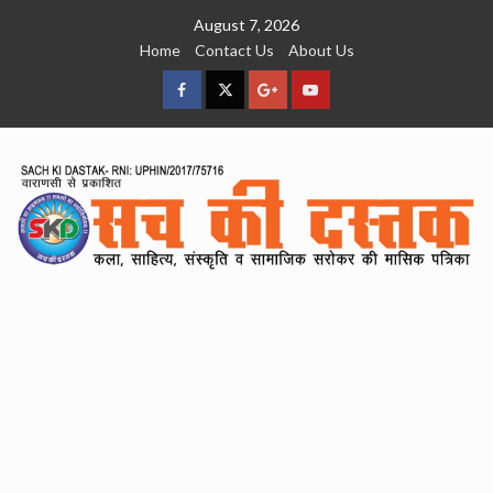
Skip
August 7, 2026
to
Home
Contact Us
About Us
content
facebook
Twitter
Google
YouTube
Plus