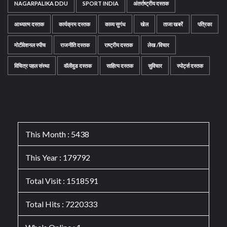
NAGARPALIKA DDU
SPORT INDIA
अंतर्राष्ट्रीय दस्तक
आध्यात्म दस्तक
कार्यक्रम दस्तक
काव्य सुगंध
खेल
ताजा खबरें
पत्रिका
मोटीवेशनल स्पीच
राजनीति दस्तक
राष्ट्रीय दस्तक
लेख /विचार
विचित्र पहल संस्था
वॉलीवुड दस्तक
साहित्य दस्तक
सुविचार
स्पोर्ट्स दस्तक
This Month : 5438
This Year : 179792
Total Visit : 1518591
Total Hits : 7220333