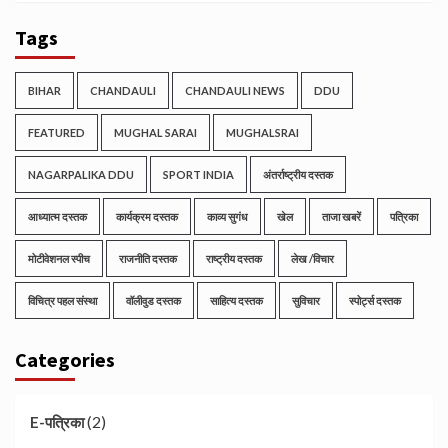
Tags
BIHAR
CHANDAULI
CHANDAULI NEWS
DDU
FEATURED
MUGHAL SARAI
MUGHALSRAI
NAGARPALIKA DDU
SPORT INDIA
अंतर्राष्ट्रीय दस्तक
आध्यात्म दस्तक
कार्यक्रम दस्तक
काव्य सुगंध
खेल
ताजा खबरें
पत्रिका
मोटीवेशनल स्पीच
राजनीति दस्तक
राष्ट्रीय दस्तक
लेख /विचार
विचित्र पहल संस्था
वॉलीवुड दस्तक
साहित्य दस्तक
सुविचार
स्पोर्ट्स दस्तक
Categories
(2)
E-पत्रिका