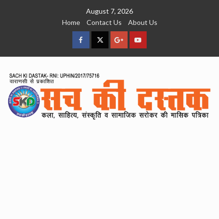
Skip
August 7, 2026
to
Home
Contact Us
About Us
content
facebook
Twitter
Google
YouTube
Plus