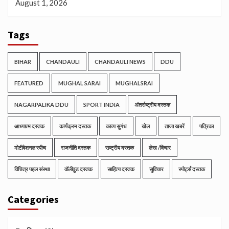
August 1, 2026
Tags
BIHAR
CHANDAULI
CHANDAULI NEWS
DDU
FEATURED
MUGHAL SARAI
MUGHALSRAI
NAGARPALIKA DDU
SPORT INDIA
अंतर्राष्ट्रीय दस्तक
आध्यात्म दस्तक
कार्यक्रम दस्तक
काव्य सुगंध
खेल
ताजा खबरें
पत्रिका
मोटीवेशनल स्पीच
राजनीति दस्तक
राष्ट्रीय दस्तक
लेख /विचार
विचित्र पहल संस्था
वॉलीवुड दस्तक
साहित्य दस्तक
सुविचार
स्पोर्ट्स दस्तक
Categories