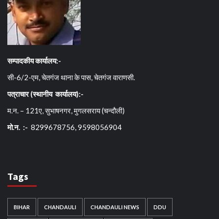
सम्पादकीय कार्यालय:-
सी-6/2-एम, चेतगंज थाना के पास, चेतगंज वाराणसी.
पत्राचार (स्थानीय कार्यालय):-
म.न. – 121ए, सुभाषनगर, मुगलसराय (चन्दौली)
मो.न. :-
8299678756, 9598056904
Tags
BIHAR
CHANDAULI
CHANDAULI NEWS
DDU