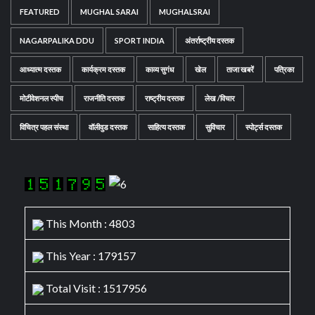
FEATURED
MUGHAL SARAI
MUGHALSRAI
NAGARPALIKA DDU
SPORT INDIA
अंतर्राष्ट्रीय दस्तक
आध्यात्म दस्तक
कार्यक्रम दस्तक
काव्य सुगंध
खेल
ताजा खबरें
पत्रिका
मोटीवेशनल स्पीच
राजनीति दस्तक
राष्ट्रीय दस्तक
लेख /विचार
विचित्र पहल संस्था
वॉलीवुड दस्तक
साहित्य दस्तक
सुविचार
स्पोर्ट्स दस्तक
This Month : 4803
This Year : 179157
Total Visit : 1517956