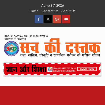
Skip
August 7, 2026
to
Home
Contact Us
About Us
content
facebook
Twitter
Google
YouTube
Plus