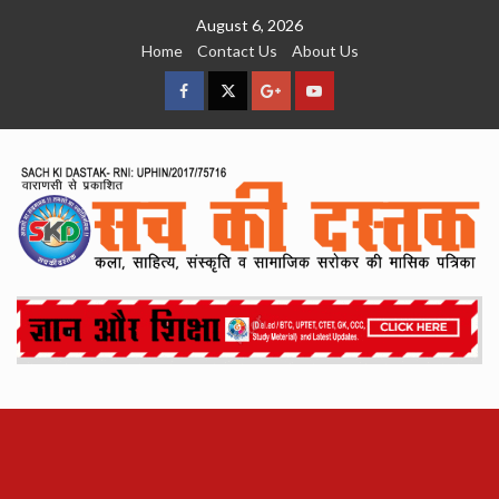
Skip
August 6, 2026
to
Home
Contact Us
About Us
content
facebook
Twitter
Google
YouTube
Plus