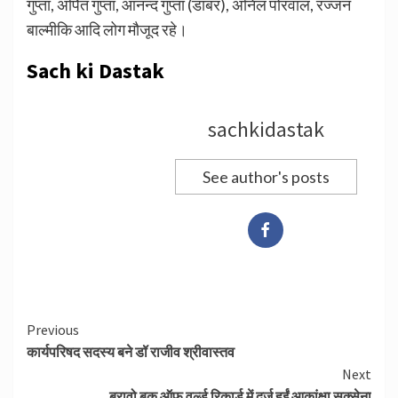
गुप्ता, अर्पित गुप्ता, आनन्द गुप्ता (डाबर), अनिल पोरवाल, रज्जन
बाल्मीकि आदि लोग मौजूद रहे।
Sach ki Dastak
sachkidastak
See author's posts
Continue
Previous
कार्यपरिषद सदस्य बने डॉ राजीव श्रीवास्तव
Reading
Next
ब्रावो बुक ऑफ वर्ल्ड रिकार्ड में दर्ज हुईं आकांक्षा सक्सेना