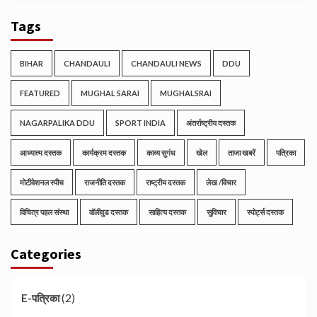
Tags
BIHAR
CHANDAULI
CHANDAULI NEWS
DDU
FEATURED
MUGHAL SARAI
MUGHALSRAI
NAGARPALIKA DDU
SPORT INDIA
अंतर्राष्ट्रीय दस्तक
आध्यात्म दस्तक
कार्यक्रम दस्तक
काव्य सुगंध
खेल
ताजा खबरें
पत्रिका
मोटीवेशनल स्पीच
राजनीति दस्तक
राष्ट्रीय दस्तक
लेख /विचार
विचित्र पहल संस्था
वॉलीवुड दस्तक
साहित्य दस्तक
सुविचार
स्पोर्ट्स दस्तक
Categories
(2)
E-पत्रिका