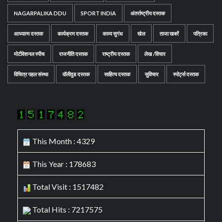
NAGARPALIKA DDU
SPORT INDIA
अंतर्राष्ट्रीय दस्तक
आध्यात्म दस्तक
कार्यक्रम दस्तक
काव्य सुगंध
खेल
ताजा खबरें
पत्रिका
मोटीवेशनल स्पीच
राजनीति दस्तक
राष्ट्रीय दस्तक
लेख /विचार
विचित्र पहल संस्था
वॉलीवुड दस्तक
साहित्य दस्तक
सुविचार
स्पोर्ट्स दस्तक
This Month : 4329
This Year : 178683
Total Visit : 1517482
Total Hits : 7217575