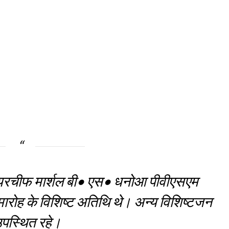
एयरचीफ मार्शल बी• एस• धनोआ पीवीएसएम
रोह के विशिष्ट अतिथि थे। अन्य विशिष्टजन
उपस्थित रहे।