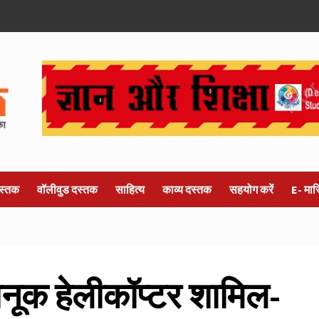
स्तक
वॉलीवुड दस्तक
साहित्य
काव्य दस्तक
सहयोग करें
E- मा
चिनूक हेलीकॉप्टर शामिल-