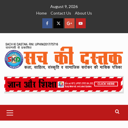
Skip
August 9, 2026
to
Home
Contact Us
About Us
content
facebook
Twitter
Google
YouTube
Plus
Primary
Menu