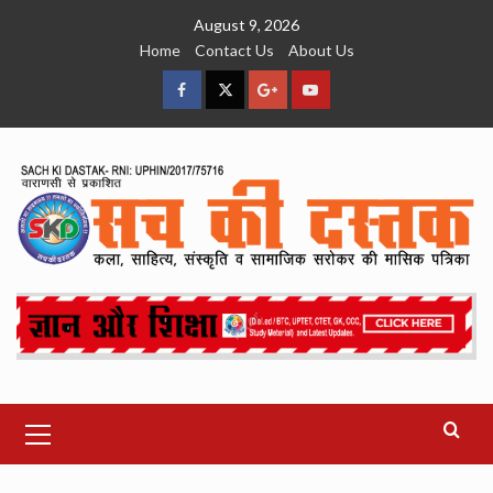
Skip
August 9, 2026
to
Home
Contact Us
About Us
content
facebook
Twitter
Google
YouTube
Plus
Primary
Menu