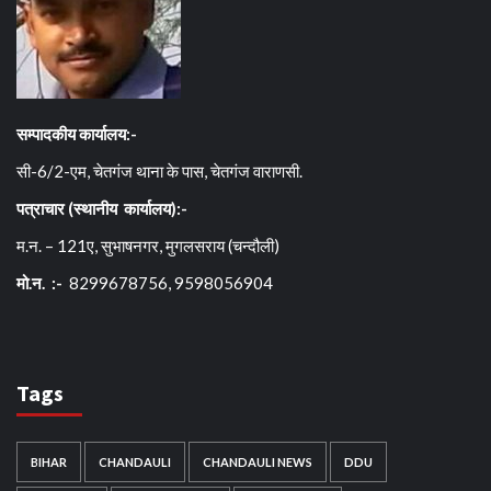
सम्पादकीय कार्यालय:-
सी-6/2-एम, चेतगंज थाना के पास, चेतगंज वाराणसी.
पत्राचार (स्थानीय कार्यालय):-
म.न. – 121ए, सुभाषनगर, मुगलसराय (चन्दौली)
मो.न. :-
8299678756, 9598056904
Tags
BIHAR
CHANDAULI
CHANDAULI NEWS
DDU