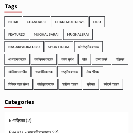
Tags
BIHAR
CHANDAULI
CHANDAULI NEWS
DDU
FEATURED
MUGHAL SARAI
MUGHALSRAI
NAGARPALIKA DDU
SPORT INDIA
अंतर्राष्ट्रीय दस्तक
आध्यात्म दस्तक
कार्यक्रम दस्तक
काव्य सुगंध
खेल
ताजा खबरें
पत्रिका
मोटीवेशनल स्पीच
राजनीति दस्तक
राष्ट्रीय दस्तक
लेख /विचार
विचित्र पहल संस्था
वॉलीवुड दस्तक
साहित्य दस्तक
सुविचार
स्पोर्ट्स दस्तक
Categories
(2)
E-पत्रिका
(32)
Events – सच की दस्तक