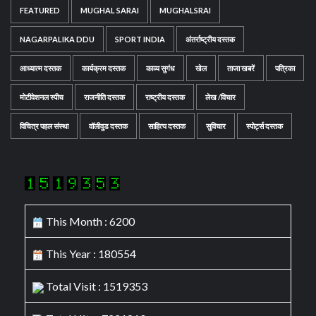
FEATURED
MUGHAL SARAI
MUGHALSRAI
NAGARPALIKA DDU
SPORT INDIA
अंतर्राष्ट्रीय दस्तक
आध्यात्म दस्तक
कार्यक्रम दस्तक
काव्य सुगंध
खेल
ताजा खबरें
पत्रिका
मोटीवेशनल स्पीच
राजनीति दस्तक
राष्ट्रीय दस्तक
लेख /विचार
विचित्र पहल संस्था
वॉलीवुड दस्तक
साहित्य दस्तक
सुविचार
स्पोर्ट्स दस्तक
This Month : 6200
This Year : 180554
Total Visit : 1519353