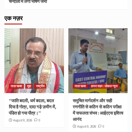
चन्दौली में लगा भीषण जमा
एक नज़र
ताज़ा खबर
मुद्दा
राष्ट्रीय
ताज़ा खबर
हमारा शहर : लोकल न्यूज
“जाति बदली, धर्म बदला, बदल
समुचित मार्गदर्शन और सही
दिया है गोत्र, दादा गड़े ज़मीन में,
रणनीति से कठिन से कठिन परीक्षा
पंडित हो गया पौत्र।”
में सफलता संभव : आईएएस इशित्व
आनंद
August 8, 2026
0
August 8, 2026
0