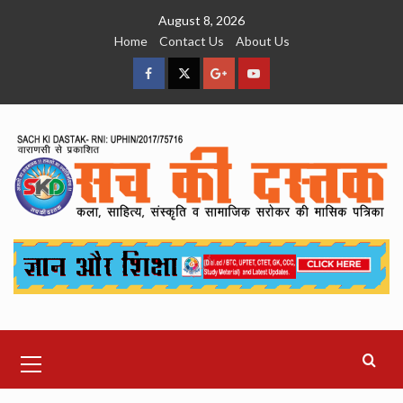
Skip
August 8, 2026
to
Home
Contact Us
About Us
content
facebook
Twitter
Google
YouTube
Plus
Primary
Menu