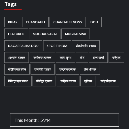
Tags
BIHAR
CHANDAULI
CHANDAULI NEWS
DDU
FEATURED
MUGHAL SARAI
MUGHALSRAI
NAGARPALIKA DDU
SPORT INDIA
अंतर्राष्ट्रीय दस्तक
आध्यात्म दस्तक
कार्यक्रम दस्तक
काव्य सुगंध
खेल
ताजा खबरें
पत्रिका
मोटीवेशनल स्पीच
राजनीति दस्तक
राष्ट्रीय दस्तक
लेख /विचार
विचित्र पहल संस्था
वॉलीवुड दस्तक
साहित्य दस्तक
सुविचार
स्पोर्ट्स दस्तक
This Month : 5944