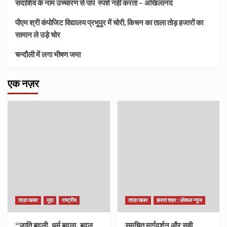
सदाशिव के नाम उच्चारण से पाप स्पर्श नहीं करता – अखिलानंद
पीएम श्री कंपोजिट विद्यालय प्रभुपुर में चोरी, किचन का ताला तोड़ हजारों का
सामान ले उड़े चोर
चन्दौली में लगा भीषण जमा
एक नज़र
ताज़ा खबर
मुद्दा
राष्ट्रीय
ताज़ा खबर
हमारा शहर : लोकल न्यूज
“जाति बदली, धर्म बदला, बदल
समुचित मार्गदर्शन और सही