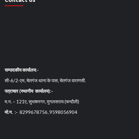
सम्पादकीय कार्यालय:-
सी-6/2-एम, चेतगंज थाना के पास, चेतगंज वाराणसी.
पत्राचार (स्थानीय कार्यालय):-
म.न. – 121ए, सुभाषनगर, मुगलसराय (चन्दौली)
मो.न. :-
8299678756, 9598056904