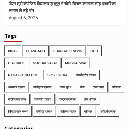
पीएम श्री कंपोजिट विद्यालय प्रभुपुर में चोरी, किचन का ताला तोड़ हजारों का
सामान ले उड़े चोर
August 6, 2026
Tags
BIHAR
CHANDAULI
CHANDAULI NEWS
DDU
FEATURED
MUGHAL SARAI
MUGHALSRAI
NAGARPALIKA DDU
SPORT INDIA
अंतर्राष्ट्रीय दस्तक
आध्यात्म दस्तक
कार्यक्रम दस्तक
काव्य सुगंध
खेल
ताजा खबरें
पत्रिका
मोटीवेशनल स्पीच
राजनीति दस्तक
राष्ट्रीय दस्तक
लेख /विचार
विचित्र पहल संस्था
वॉलीवुड दस्तक
साहित्य दस्तक
सुविचार
स्पोर्ट्स दस्तक
Categories