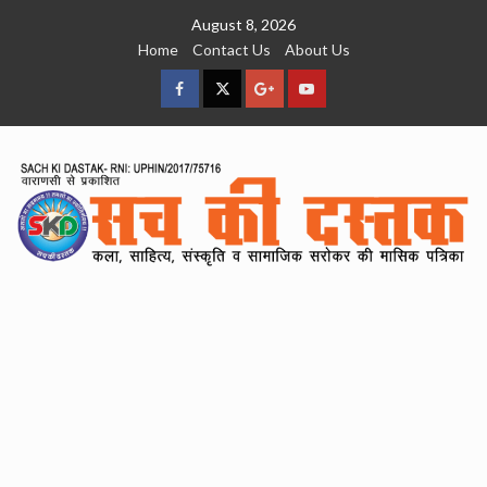
Skip
August 8, 2026
to
Home
Contact Us
About Us
content
facebook
Twitter
Google
YouTube
Plus