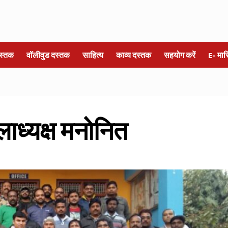
स्तक
वॉलीवुड दस्तक
साहित्य
काव्य दस्तक
सहयोग करें
E- मा
ाध्यक्ष मनोनित