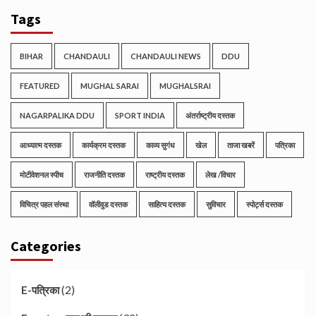
Tags
BIHAR
CHANDAULI
CHANDAULI NEWS
DDU
FEATURED
MUGHAL SARAI
MUGHALSRAI
NAGARPALIKA DDU
SPORT INDIA
अंतर्राष्ट्रीय दस्तक
आध्यात्म दस्तक
कार्यक्रम दस्तक
काव्य सुगंध
खेल
ताजा खबरें
पत्रिका
मोटीवेशनल स्पीच
राजनीति दस्तक
राष्ट्रीय दस्तक
लेख /विचार
विचित्र पहल संस्था
वॉलीवुड दस्तक
साहित्य दस्तक
सुविचार
स्पोर्ट्स दस्तक
Categories
(2)
E-पत्रिका