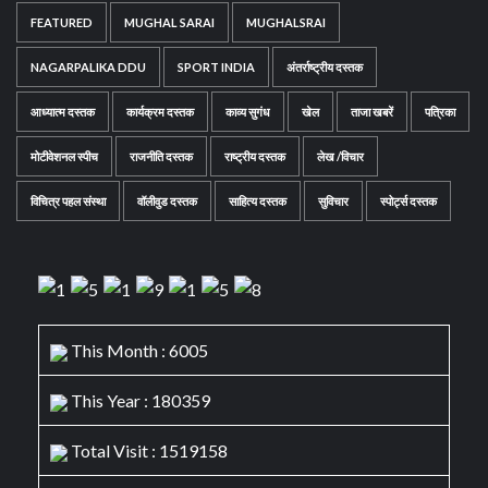
FEATURED
MUGHAL SARAI
MUGHALSRAI
NAGARPALIKA DDU
SPORT INDIA
अंतर्राष्ट्रीय दस्तक
आध्यात्म दस्तक
कार्यक्रम दस्तक
काव्य सुगंध
खेल
ताजा खबरें
पत्रिका
मोटीवेशनल स्पीच
राजनीति दस्तक
राष्ट्रीय दस्तक
लेख /विचार
विचित्र पहल संस्था
वॉलीवुड दस्तक
साहित्य दस्तक
सुविचार
स्पोर्ट्स दस्तक
This Month : 6005
This Year : 180359
Total Visit : 1519158