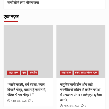
चन्दौली में लगा भीषण जमा
एक नज़र
ताज़ा खबर
मुद्दा
राष्ट्रीय
ताज़ा खबर
हमारा शहर : लोकल न्यूज
“जाति बदली, धर्म बदला, बदल
समुचित मार्गदर्शन और सही
दिया है गोत्र, दादा गड़े ज़मीन में,
रणनीति से कठिन से कठिन परीक्षा
पंडित हो गया पौत्र।”
में सफलता संभव : आईएएस इशित्व
आनंद
August 8, 2026
0
August 8, 2026
0