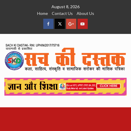
Skip
August 8, 2026
to
Home
Contact Us
About Us
content
facebook
Twitter
Google
YouTube
Plus