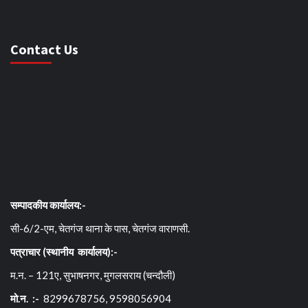
Contact Us
सम्पादकीय कार्यालय:-
सी-6/2-एम, चेतगंज थाना के पास, चेतगंज वाराणसी.
पत्राचार (स्थानीय कार्यालय):-
म.न. – 121ए, सुभाषनगर, मुगलसराय (चन्दौली)
मो.न. :-
8299678756, 9598056904