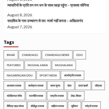
व्यापारियों के प्रति तन मन धन के साथ खड़ा रहूंगा – प्रकाश सोनिया
August 8, 2026
सदाशिव के नाम उच्चारण से पाप स्पर्श नहीं करता – अखिलानंद
August 7, 2026
Tags
BIHAR
CHANDAULI
CHANDAULI NEWS
DDU
FEATURED
MUGHAL SARAI
MUGHALSRAI
NAGARPALIKA DDU
SPORT INDIA
अंतर्राष्ट्रीय दस्तक
आध्यात्म दस्तक
कार्यक्रम दस्तक
काव्य सुगंध
खेल
ताजा खबरें
पत्रिका
मोटीवेशनल स्पीच
राजनीति दस्तक
राष्ट्रीय दस्तक
लेख /विचार
विचित्र पहल संस्था
वॉलीवुड दस्तक
साहित्य दस्तक
सुविचार
स्पोर्ट्स दस्तक