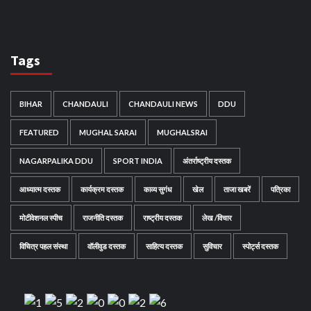
Tags
BIHAR
CHANDAULI
CHANDAULI NEWS
DDU
FEATURED
MUGHAL SARAI
MUGHALSRAI
NAGARPALIKA DDU
SPORT INDIA
अंतर्राष्ट्रीय दस्तक
आध्यात्म दस्तक
कार्यक्रम दस्तक
काव्य सुगंध
खेल
ताजा खबरें
पत्रिका
मोटीवेशनल स्पीच
राजनीति दस्तक
राष्ट्रीय दस्तक
लेख /विचार
विचित्र पहल संस्था
वॉलीवुड दस्तक
साहित्य दस्तक
सुविचार
स्पोर्ट्स दस्तक