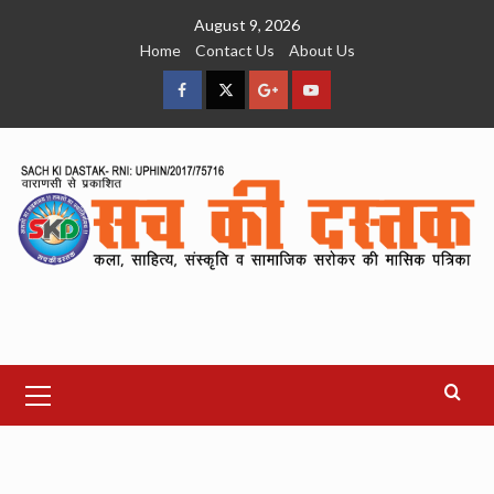
Skip
August 9, 2026
to
Home
Contact Us
About Us
content
facebook
Twitter
Google
YouTube
Plus
Primary
Menu