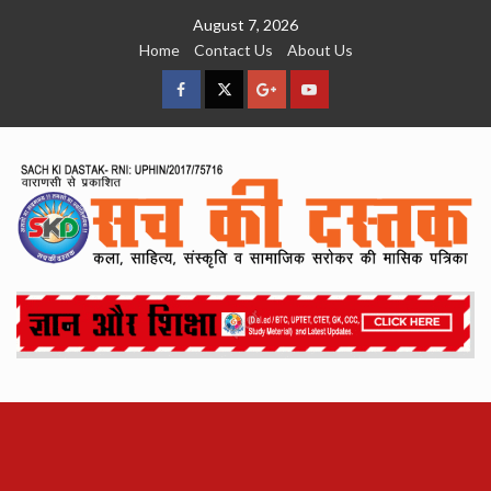
Skip
August 7, 2026
to
Home
Contact Us
About Us
content
facebook
Twitter
Google
YouTube
Plus