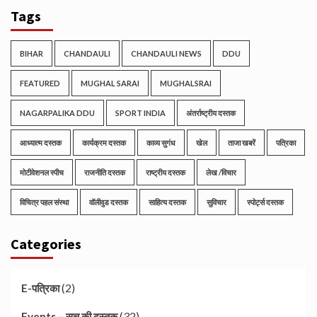
Tags
BIHAR
CHANDAULI
CHANDAULI NEWS
DDU
FEATURED
MUGHAL SARAI
MUGHALSRAI
NAGARPALIKA DDU
SPORT INDIA
अंतर्राष्ट्रीय दस्तक
आध्यात्म दस्तक
कार्यक्रम दस्तक
काव्य सुगंध
खेल
ताजा खबरें
पत्रिका
मोटीवेशनल स्पीच
राजनीति दस्तक
राष्ट्रीय दस्तक
लेख /विचार
विचित्र पहल संस्था
वॉलीवुड दस्तक
साहित्य दस्तक
सुविचार
स्पोर्ट्स दस्तक
Categories
(2)
E-पत्रिका
(32)
Events – सच की दस्तक