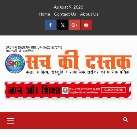
Skip
August 9, 2026
to
Home
Contact Us
About Us
content
facebook
Twitter
Google
YouTube
Plus
Primary
Menu