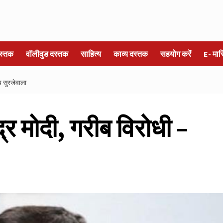
स्तक
वॉलीवुड दस्तक
साहित्य
काव्य दस्तक
सहयोग करें
E- मा
ीप सुरजेवाला
न्द्र मोदी, गरीब विरोधी –