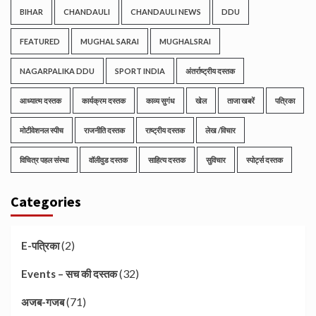
BIHAR
CHANDAULI
CHANDAULI NEWS
DDU
FEATURED
MUGHAL SARAI
MUGHALSRAI
NAGARPALIKA DDU
SPORT INDIA
अंतर्राष्ट्रीय दस्तक
आध्यात्म दस्तक
कार्यक्रम दस्तक
काव्य सुगंध
खेल
ताजा खबरें
पत्रिका
मोटीवेशनल स्पीच
राजनीति दस्तक
राष्ट्रीय दस्तक
लेख /विचार
विचित्र पहल संस्था
वॉलीवुड दस्तक
साहित्य दस्तक
सुविचार
स्पोर्ट्स दस्तक
Categories
(2)
E-पत्रिका
(32)
Events – सच की दस्तक
(71)
अजब-गजब