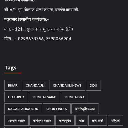
सी-6/2-एम, चेतगंज थाना के पास, चेतगंज वाराणसी.
पत्राचार (स्थानीय कार्यालय):-
म.न. – 121ए, सुभाषनगर, मुगलसराय (चन्दौली)
मो.न. :-
8299678756, 9598056904
Tags
BIHAR
CHANDAULI
CHANDAULI NEWS
DDU
FEATURED
MUGHAL SARAI
MUGHALSRAI
NAGARPALIKA DDU
SPORT INDIA
अंतर्राष्ट्रीय दस्तक
आध्यात्म दस्तक
कार्यक्रम दस्तक
काव्य सुगंध
खेल
ताजा खबरें
पत्रिका