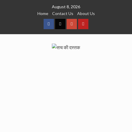
Skip
August 8, 2026
to
Home
Contact Us
About Us
content
facebook
Twitter
Google
YouTube
Plus