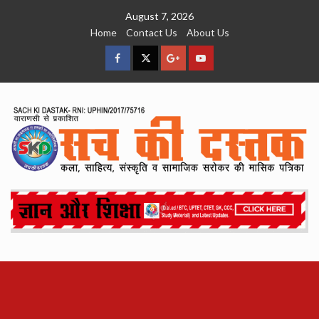
Skip
August 7, 2026
to
Home
Contact Us
About Us
content
facebook
Twitter
Google
YouTube
Plus