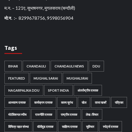
म.न. – 121ए, सुभाषनगर, मुगलसराय (चन्दौली)
मो.न. :-
8299678756, 9598056904
Tags
BIHAR
CHANDAULI
CHANDAULI NEWS
DDU
FEATURED
MUGHAL SARAI
MUGHALSRAI
NAGARPALIKA DDU
SPORT INDIA
अंतर्राष्ट्रीय दस्तक
आध्यात्म दस्तक
कार्यक्रम दस्तक
काव्य सुगंध
खेल
ताजा खबरें
पत्रिका
मोटीवेशनल स्पीच
राजनीति दस्तक
राष्ट्रीय दस्तक
लेख /विचार
विचित्र पहल संस्था
वॉलीवुड दस्तक
साहित्य दस्तक
सुविचार
स्पोर्ट्स दस्तक